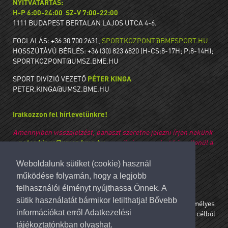
NYITVATARTÁS:
H-P 6:00-24:00
SZ-V 7:00-22:00
1111 BUDAPEST BERTALAN LAJOS UTCA 4-6.
FOGLALÁS: +36 30 700 2631,
SPORTKOZPONT@BMESPORT.HU
HOSSZÚTÁVÚ BÉRLÉS: +36 (30) 823 6820 (H-CS:8-17H; P:8-14H);
SPORTKOZPONT@UMSZ.BME.HU
SPORT DIVÍZIÓ VEZETŐ
PÉTER KINGA
PETER.KINGA@UMSZ.BME.HU
Iratkozzon fel hírlevelünkre!
Amennyiben visszajelzést, panaszt szeretne jelezni írjon nekünk
a
peter.kinga@umsz.bme.hu
e-mail címre, melyet közvetlenül a
vezetőség olvas, válaszol meg.
Weboldalunk sütiket (cookie) használ
ÁSZF
|
Előírások
|
Házirend
| Adatkezelés
működése folyamán, hogy a legjobb
felhasználói élményt nyújthassa Önnek. A
sütik használatát bármikor letilthatja! Bővebb
Hozzájárulok a hírlevél feliratkozás során megadott személyes
információkat erről Adatkezelési
adataimnak az Adatkezelési tájékoztatóban meghatározott célból
és ideig történő kezeléséhez.
tájékoztatónkban olvashat.