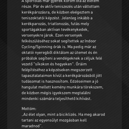
A sportolás már gyerek korom óta az életem
része. Pár év aktív teniszezés után váltottam
kerékpározásra, de közben elvégeztem a
teniszoktatói képzést. Jelenleg inkább a
kerékparozás, triatlonozás, futás mely
sportágakban aktívan tevékenykedek,
versenyekre járok. Ezen versenyek
felkészüléséhez sokat segítettek az Indoor
Cycling/Spinning óràk is. Ma pedig már az
oktatói nyeregből diktálom az ütemet és én
próbálok segíteni a vendégeknek a céljuk felé
vezető "síkokon és hegyeken". Óráim
felépítéséhez a képzéseken megszerzett
tapasztalataimon kívül a kerékpározásból jött
tudásomat is hasznosítom. Edzéseimen a jó
hangulat mellett kemény munkára törekszem,
de közben mégis igyekszem megtalálni
mindenki számára teljesíthető kihívást.
Mottóm:
„Az élet olyan, mint a biciklizés. Ha meg akarod
tartani az egyensúlyt mozgásban kell
maradnod”.