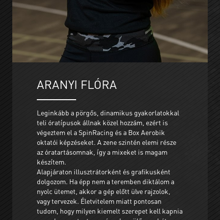
ARANYI FLÓRA
Leginkább a pörgős, dinamikus gyakorlatokkal
teli óratípusok állnak közel hozzám, ezért is
végeztem el a SpinRacing és a Box Aerobik
oktatói képzéseket. A zene szintén elemi része
az óratartásomnak, így a mixeket is magam
készítem.
Alapjáraton illusztrátorként és grafikusként
dolgozom. Ha épp nem a teremben diktálom a
nyolc ütemet, akkor a gép előtt ülve rajzolok,
vagy tervezek. Életvitelem miatt pontosan
tudom, hogy milyen kiemelt szerepet kell kapnia