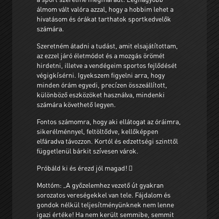
álmom vált valóra azzal, hogy a hobbim lehet a
hivatásom és órákat tarthatok sportkedvelők
számára.
Szeretném átadni a tudást, amit elsajátítottam,
az ezzel járó életmódot és a mozgás örömét
hirdetni, illetve a vendégeim sportos fejlődését
végigkísérni. Igyekszem figyelni arra, hogy
minden órám egyedi, precízen összeállított,
különböző eszközöket használva, mindenki
számára követhető legyen.
Fontos számomra, hogy aki ellátogat az óráimra,
sikerélménnyel, feltöltődve, kellőképpen
elfáradva távozzon. Kortól és edzettségi szinttől
függetlenül bárkit szívesen várok.
Próbáld ki és érezd jól magad! 
Mottóm: „A győzelemhez vezető út gyakran
sorozatos vereségekkel van tele. Fájdalom és
gondok nélkül teljesítményünknek nem lenne
igazi értéke! Ha nem került semmibe, semmit