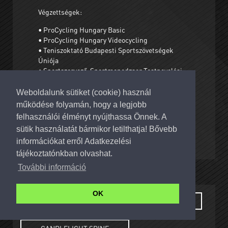
Végzettségek:
• ProCycling Hungary Basic
• ProCycling Hungary Videocycling
• Teniszoktató Budapesti Sportszövetségek
Úniója
• Sportszervező-Sportmenedzser Testnevelési
Egyetem
• ICG Coach by Color
Weboldalunk sütiket (cookie) használ
• Budapesti Innovatív Gimnázium Turisztikai
működése folyamán, hogy a legjobb
Szervező-Értékesítő
felhasználói élményt nyújthassa Önnek. A
Beszélt nyelvek: horvát, angol, magyar
sütik használatát bármikor letilthatja! Bővebb
információkat erről Adatkezelési
tájékoztatónkban olvashat.
További információ
OK
TARTOTT ÓRÁK:
ALAPOZÓ HATHA YOGA