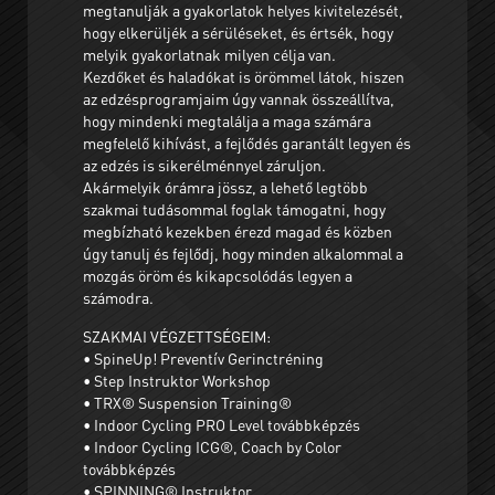
megtanulják a gyakorlatok helyes kivitelezését,
hogy elkerüljék a sérüléseket, és értsék, hogy
melyik gyakorlatnak milyen célja van.
Kezdőket és haladókat is örömmel látok, hiszen
az edzésprogramjaim úgy vannak összeállítva,
hogy mindenki megtalálja a maga számára
megfelelő kihívást, a fejlődés garantált legyen és
az edzés is sikerélménnyel záruljon.
Akármelyik órámra jössz, a lehető legtöbb
szakmai tudásommal foglak támogatni, hogy
megbízható kezekben érezd magad és közben
úgy tanulj és fejlődj, hogy minden alkalommal a
mozgás öröm és kikapcsolódás legyen a
számodra.
SZAKMAI VÉGZETTSÉGEIM:
• SpineUp! Preventív Gerinctréning
• Step Instruktor Workshop
• TRX® Suspension Training®
• Indoor Cycling PRO Level továbbképzés
• Indoor Cycling ICG®, Coach by Color
továbbképzés
• SPINNING® Instruktor