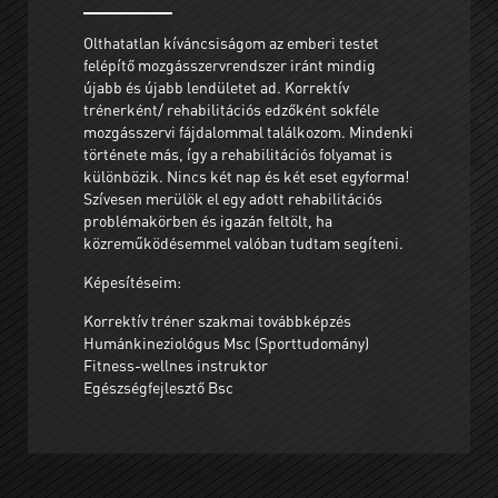
Olthatatlan kíváncsiságom az emberi testet
felépítő mozgásszervrendszer iránt mindig
újabb és újabb lendületet ad. Korrektív
trénerként/ rehabilitációs edzőként sokféle
mozgásszervi fájdalommal találkozom. Mindenki
története más, így a rehabilitációs folyamat is
különbözik. Nincs két nap és két eset egyforma!
Szívesen merülök el egy adott rehabilitációs
problémakörben és igazán feltölt, ha
közreműködésemmel valóban tudtam segíteni.
Képesítéseim:
Korrektív tréner szakmai továbbképzés
Humánkineziológus Msc (Sporttudomány)
Fitness-wellnes instruktor
Egészségfejlesztő Bsc