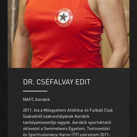
DR. CSÉFALVAY EDIT
MAFC Aerobik
2011. óta a Műegyetemi Atlétikai és Futball Club
Szabadidő szakosztályának Aerobik
tanfolyamvezetője vagyok. Aerobik sportoktatói
oklevelet a Semmelweis Egyetem, Testnevelési
és Sporttudományi Karon (TF) szereztem 2011-