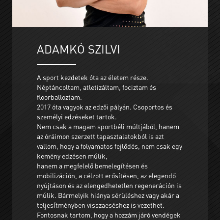
ADAMKÓ SZILVI
A sport kezdetek óta az életem része.
Néptáncoltam, atletizáltam, fociztam és
floorballoztam.
2017 óta vagyok az edzői pályán. Csoportos és
személyi edzéseket tartok.
Nem csak a magam sportbéli múltjából, hanem
az óráimon szerzett tapasztalatokból is azt
vallom, hogy a folyamatos fejlődés, nem csak egy
kemény edzésen múlik,
hanem a megfelelő bemelegítésen és
mobilizáción, a célzott erősítésen, az elegendő
nyújtáson és az elengedhetetlen regeneráción is
múlik. Bármelyik hiánya sérüléshez vagy akár a
teljesítményben visszaeséshez is vezethet.
Fontosnak tartom, hogy a hozzám járó vendégek