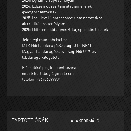
2024: Dynamic Tape tanfolyam
2024: Edzésmódszertani alapismeretek
gyógytornászoknak
2025: Isak level 1 antropometrista nemzetközi
akkreditációs tanfolyam
2025: Differenciáldiagnosztika, speciális tesztek
Jelenlegi munkahelyeim:
MTK Női Labdarúgó Szakág (U15-NB1)
Magyar Labdarúgó Szövetség-Női U19-es
labdarúgó válogatott
Elérhetőségek, bejelentkezés:
email: horti.bogi@gmail.com
telefon: +36706399801
TARTOTT ÓRÁK:
ALAKFORMÁLÓ