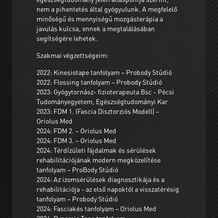
nem a pihentetés által gyógyulunk. A megfelelő
minőségű és mennyiségű mozgásterápia a
javulás kulcsa, ennek a megtalálásában
segítségére lehetek.
Szakmai végzettségeim:
2022: Kinesiotape tanfolyam – Probody Stúdió
2022: Flossing tanfolyam – Probody Stúdió
2023: Gyógytornász- fizioterapeuta Bsc - Pécsi
Tudományegyetem, Egészségtudományi Kar
2023: FDM 1. (Fascia Disztorziós Modell) –
Oriolus Med
2024: FDM 2. – Oriolus Med
2024: FDM 3. – Oriolus Med
2024: Térdízületi fájdalmak és sérülések
rehabilitációjának modern megközelítése
tanfolyam – ProBody Stúdió
2024: Az izomsérülések diagnosztikája és a
rehabilitációja - az első napoktól a visszatérésig
tanfolyam – Probody Stúdió
2024: Fasciakés tanfolyam – Oriolus Med