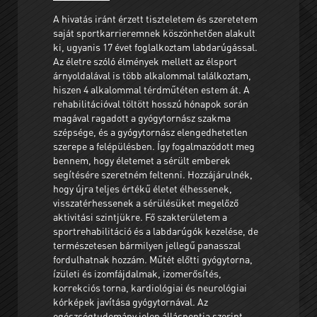
A hivatás iránt érzett tiszteletem és szeretetem
saját sportkarrieremnek köszönhetően alakult
ki, ugyanis 17 évet foglalkoztam labdarúgással.
Az életre szóló élmények mellett az élsport
árnyoldalával is több alkalommal találkoztam,
hiszen 4 alkalommal térdműtéten estem át. A
rehabilitációval töltött hosszú hónapok során
magával ragadott a gyógytornász szakma
szépsége, és a gyógytornász elengedhetetlen
szerepe a felépülésben. Így fogalmazódott meg
bennem, hogy életemet a sérült emberek
segítésére szeretném feltenni. Hozzájárulnék,
hogy újra teljes értékű életet élhessenek,
visszatérhessenek a sérülésüket megelőző
aktivitási szintjükre. Fő szakterületem a
sportrehabilitáció és a labdarúgók kezelése, de
természetesen bármilyen jellegű panasszal
fordulhatnak hozzám. Műtét előtti gyógytorna,
ízületi és izomfájdalmak, izomerősítés,
korrekciós torna, kardiológiai és neurológiai
kórképek javítása gyógytornával. Az
egészségtudomány jelen álláspontja szerint,