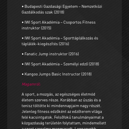
• Budapesti Gazdasági Egyetem – Nemzetközi
Gazdálkodás szak (2018)
• IWI Sport Akadémia – Csoportos Fitness
instruktor (2015)
• IWI Sport Akadémia – Sporttáplálkozás és
táplálék-kiegészítés (2016)
• Fanatic Jump instruktor (2016)
• IWI Sport Akadémia – Személyi edző (2018)
• Kangoo Jumps Basic Instructor (2018)
Magamról:
A sport, a mozgás, az egészséges életmód
életem szerves része. Korábban az úszás és a
tenisz töltötte ki mindennapjaim nagy részét.
Jelenleg fitness edzőként az edzőterem világa
felé kacsintgatok. Felsőfokú tanulmányaimat a
közgazdaság területén folytattam, mindemellett
a sport szerelme megmaradt. Legnagyobb