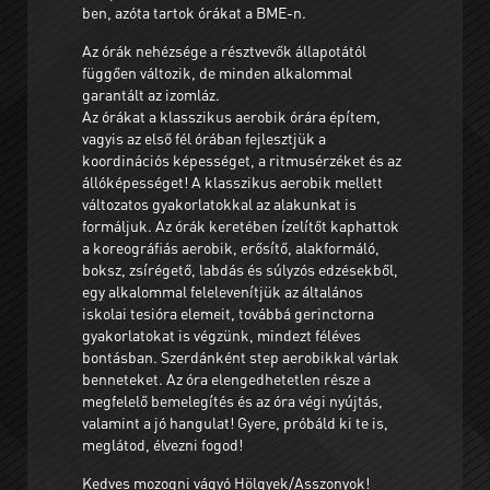
ben, azóta tartok órákat a BME-n.
Az órák nehézsége a résztvevők állapotától
függően változik, de minden alkalommal
garantált az izomláz.
Az órákat a klasszikus aerobik órára építem,
vagyis az első fél órában fejlesztjük a
koordinációs képességet, a ritmusérzéket és az
állóképességet! A klasszikus aerobik mellett
változatos gyakorlatokkal az alakunkat is
formáljuk. Az órák keretében ízelítőt kaphattok
a koreográfiás aerobik, erősítő, alakformáló,
boksz, zsírégető, labdás és súlyzós edzésekből,
egy alkalommal felelevenítjük az általános
iskolai tesióra elemeit, továbbá gerinctorna
gyakorlatokat is végzünk, mindezt féléves
bontásban. Szerdánként step aerobikkal várlak
benneteket. Az óra elengedhetetlen része a
megfelelő bemelegítés és az óra végi nyújtás,
valamint a jó hangulat! Gyere, próbáld ki te is,
meglátod, élvezni fogod!
Kedves mozogni vágyó Hölgyek/Asszonyok!